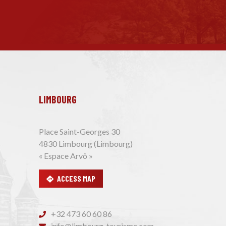
LIMBOURG
Place Saint-Georges 30
4830 Limbourg (Limbourg)
« Espace Arvô »
ACCESS MAP
+32 473 60 60 86
info@limbourg-tourisme.com