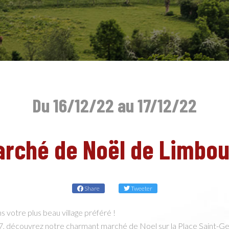
Du 16/12/22 au 17/12/22
arché de Noël de Limbou
Share
Tweeter
 votre plus beau village préféré !
7, découvrez notre charmant marché de Noel sur la Place Saint-G