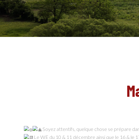
M
Soyez attentifs, quelque chose se prépare dans
Le WE du 10 & 11 décembre ainsi que le 16 & le 1