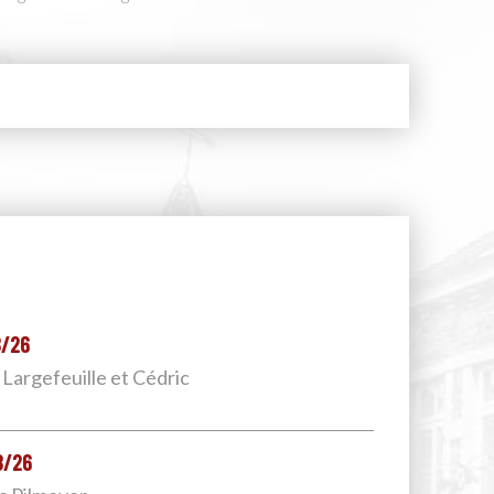
8/26
 Largefeuille et Cédric
8/26