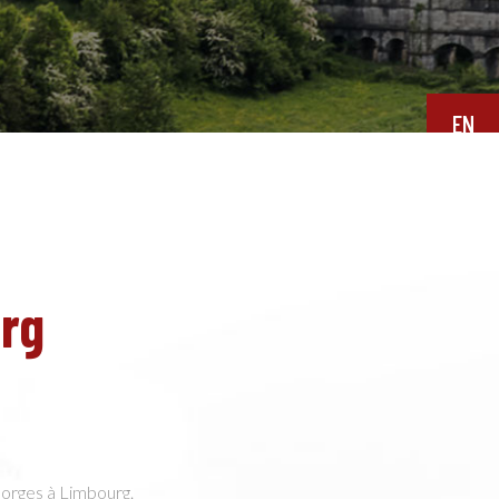
EN
rg
eorges à Limbourg.