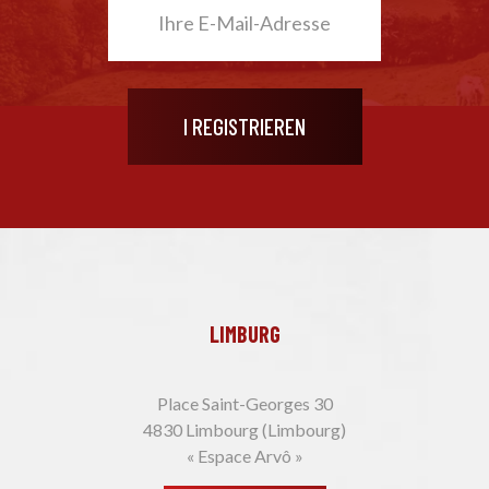
LIMBURG
Place Saint-Georges 30
4830 Limbourg (Limbourg)
« Espace Arvô »