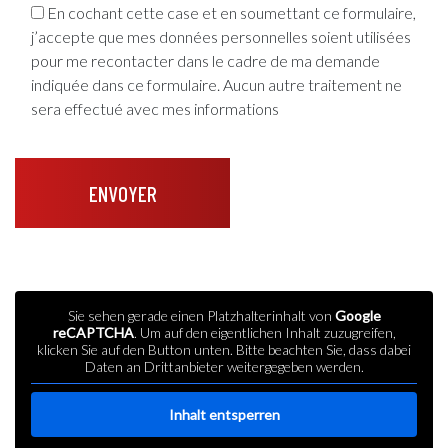
En cochant cette case et en soumettant ce formulaire,
j’accepte que mes données personnelles soient utilisées
pour me recontacter dans le cadre de ma demande
indiquée dans ce formulaire. Aucun autre traitement ne
sera effectué avec mes informations
Sie sehen gerade einen Platzhalterinhalt von
Google
reCAPTCHA
. Um auf den eigentlichen Inhalt zuzugreifen,
klicken Sie auf den Button unten. Bitte beachten Sie, dass dabei
Daten an Drittanbieter weitergegeben werden.
Inhalt entsperren