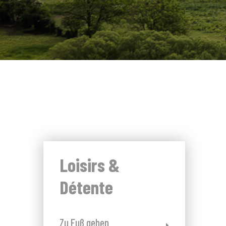
Loisirs &
Détente
Zu Fuß gehen