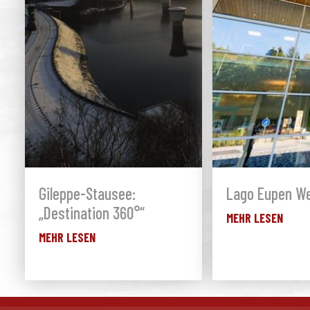
Gileppe-Stausee:
Lago Eupen We
„Destination 360°“
MEHR LESEN
MEHR LESEN