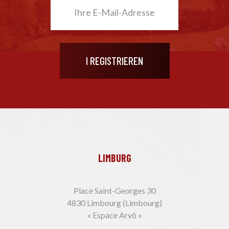
LIMBURG
Place Saint-Georges 30
4830 Limbourg (Limbourg)
« Espace Arvô »