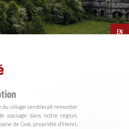
EN
é
ption
ne du village semblerait remonter
de passage dans notre région,
maine de Goé, propriété d’Henri,