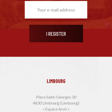
LIMBOURG
Place Saint-Georges 30
4830 Limbourg (Limbourg)
« Espace Arvô »