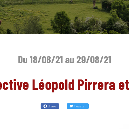
Du 18/08/21 au 29/08/21
ective Léopold Pirrera et
Share
Tweeter