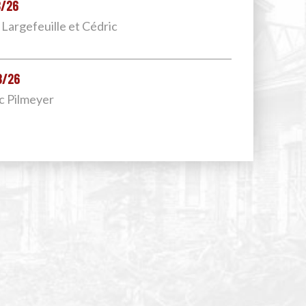
8/26
 Largefeuille et Cédric
8/26
uc Pilmeyer