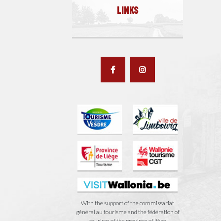
LINKS
With the support of the commissariat
général au tourisme and the fédération of
tourism of the province of liège