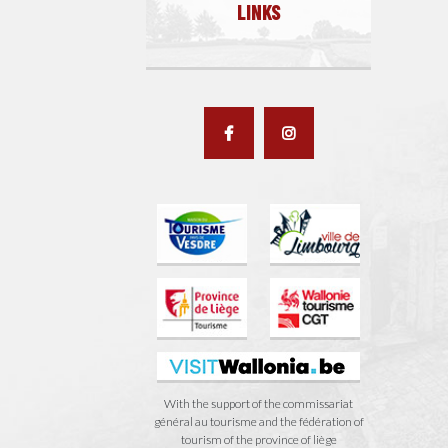
LINKS
With the support of the commissariat
général au tourisme and the fédération of
tourism of the province of liège