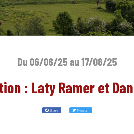
Du 06/08/25 au 17/08/25
ion : Laty Ramer et Dani
Share
Tweeter