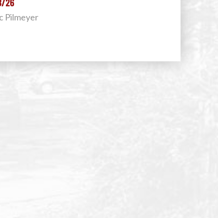
8/26
uc Pilmeyer