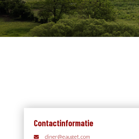
Contactinformatie
diner@eauget.com