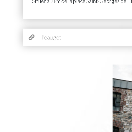
Situer à 2 km de la place Saint-Georges de 
l'eauget