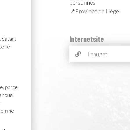
personnes
📍Province de Liège
Internetsite
t datant
celle
l'eauget
e, parce
a roue
r
t comme