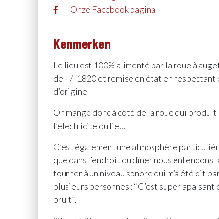
Onze Facebook pagina
Kenmerken
Le lieu est 100% alimenté par la roue à auge
de +/- 1820 et remise en état en respectant 
d’origine.
On mange donc à côté de la roue qui produit
l’électricité du lieu.
C’est également une atmosphère particulièr
que dans l’endroit du dîner nous entendons l
tourner à un niveau sonore qui m’a été dit pa
plusieurs personnes : ‘’C’est super apaisan
bruit’’.