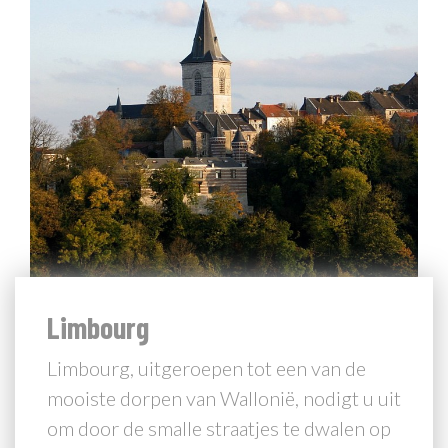
Limbourg
Limbourg, uitgeroepen tot een van de
mooiste dorpen van Wallonië, nodigt u uit
NL
om door de smalle straatjes te dwalen op