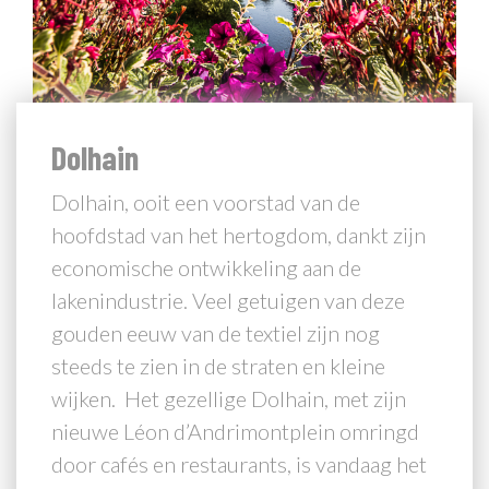
Dolhain
Dolhain, ooit een voorstad van de
hoofdstad van het hertogdom, dankt zijn
economische ontwikkeling aan de
lakenindustrie. Veel getuigen van deze
gouden eeuw van de textiel zijn nog
steeds te zien in de straten en kleine
wijken. Het gezellige Dolhain, met zijn
nieuwe Léon d’Andrimontplein omringd
door cafés en restaurants, is vandaag het