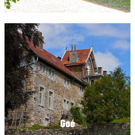
NL
Goé