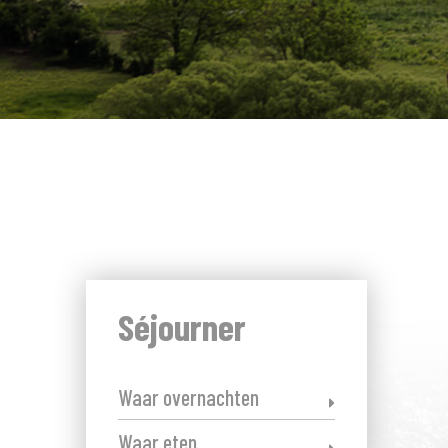
Séjourner
Waar overnachten
Waar eten