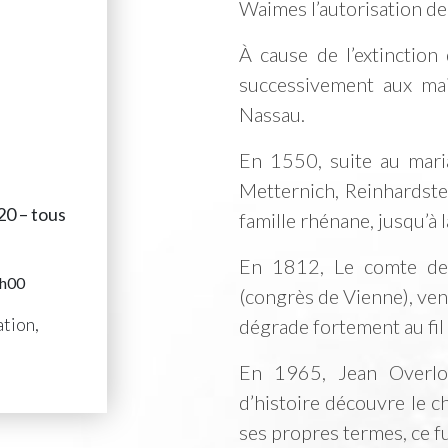
Waimes l’autorisation de
À cause de l’extinction
successivement aux mai
Nassau.
En 1550, suite au mar
Metternich, Reinhardste
20 – tous
famille rhénane, jusqu’à 
En 1812, Le comte de 
6h00
(congrès de Vienne), vend
ation,
dégrade fortement au fil
En 1965, Jean Overloo
d’histoire découvre le c
ses propres termes, ce fu