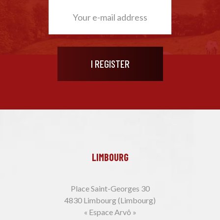
LIMBOURG
Place Saint-Georges 30
4830 Limbourg (Limbourg)
« Espace Arvô »