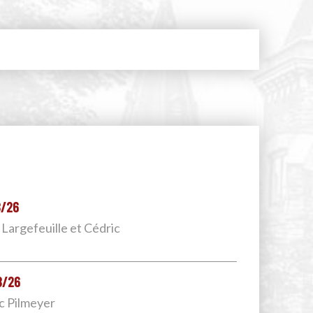
8/26
 Largefeuille et Cédric
8/26
uc Pilmeyer