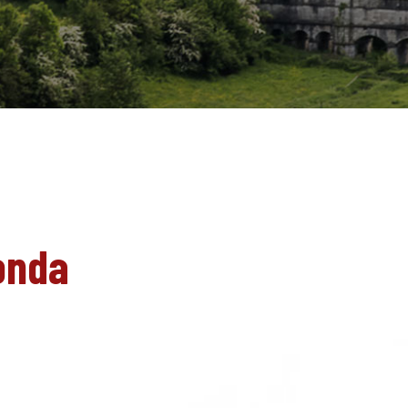
EN
onda