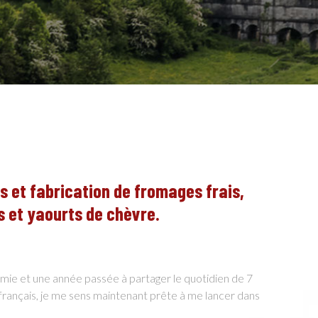
s et fabrication de fromages frais,
EN
s et yaourts de chèvre.
mie et une année passée à partager le quotidien de 7
français, je me sens maintenant prête à me lancer dans