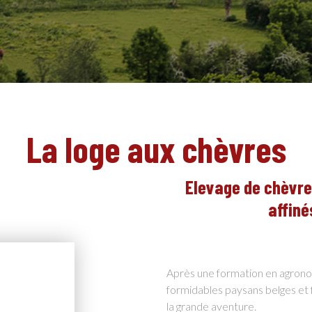
La loge aux chèvres
Elevage de chèvre
affiné
Après une formation en agrono
formidables paysans belges et 
la grande aventure.