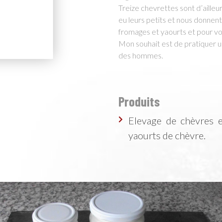
Treize chevrettes sont d’ailleu
eu leurs petits et nous donnent 
fromages et yaourts et pour vou
Mon souhait est de pratiquer u
des hommes.
Produits
Elevage de chèvres et
yaourts de chèvre.