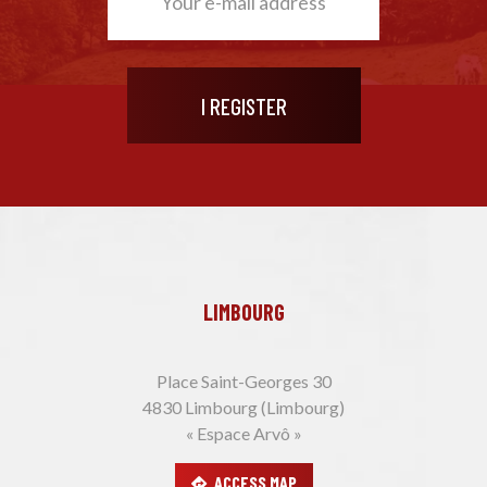
LIMBOURG
Place Saint-Georges 30
4830 Limbourg (Limbourg)
« Espace Arvô »
ACCESS MAP