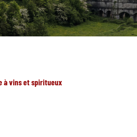
 à vins et spiritueux
FR